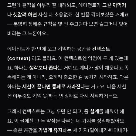
그런데 결정을 아무리 잘 내려놔도, 에이전트가 그걸
까먹거
나 헷갈려 하면
사실 다 소용없죠. 한 번쯤 겪어보셨을 거예요
— 분명히 정해준 규칙을 몇 번 주고받다 보면 슬그머니 잊어
버리는 그 느낌이요.
에이전트가 한 번에 보고 기억하는 공간을
컨텍스트
(context)
라고 불러요. 이 컨텍스트엔 약점이 두 개 있는데
요. 하나는
생각보다 좁다
는 거예요. 게다가 많이 채운다고 똑
똑해지는 게 아니라, 오히려 중요한 걸 놓치기 시작하죠. 다른
하나는
세션이 끝나면 통째로 사라진다
는 거고요. 다음 세션
은 아무것도 기억 못 하는 빈 상태로 다시 시작하거든요.
그래서 컨텍스트는 그냥 두면 안 되고, 좀
설계
를 해줘야 해
요. 이 글에선 그 두 약점을 다루는 네 가지를 정리해봤어요
— 좁은 공간을
가볍게 유지하는
세 가지(덜어내기·떼어내기·