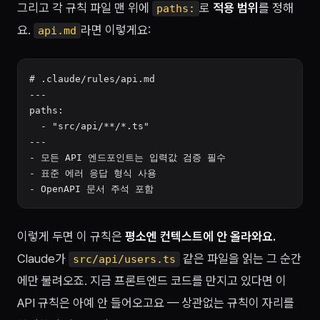
그리고 각 규칙 파일 맨 위에
로
적용 범위
를 정해
paths:
요.
라면 이렇게요:
api.md
# .claude/rules/api.md

---

paths:

  - "src/api/**/*.ts"

---

- 모든 API 엔드포인트는 입력값 검증 필수

- 표준 에러 응답 형식 사용

이렇게 두면 이 규칙은
평소엔 컨텍스트에 안 올라와요.
Claude가
같은 파일을 읽는 그 순간
src/api/users.ts
에만 불려오죠. 지금 프론트엔드 코드를 만지고 있다면 이
API 규칙은 아예 안 들어오고요 — 상관없는 규칙이 자리를