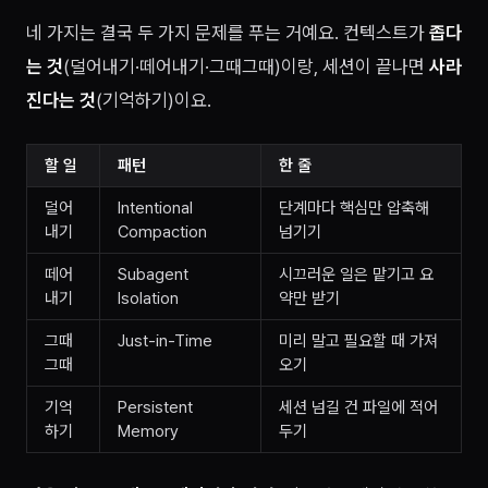
네 가지는 결국 두 가지 문제를 푸는 거예요. 컨텍스트가
좁다
는 것
(덜어내기·떼어내기·그때그때)이랑, 세션이 끝나면
사라
진다는 것
(기억하기)이요.
할 일
패턴
한 줄
덜어
Intentional
단계마다 핵심만 압축해
내기
Compaction
넘기기
떼어
Subagent
시끄러운 일은 맡기고 요
내기
Isolation
약만 받기
그때
Just-in-Time
미리 말고 필요할 때 가져
그때
오기
기억
Persistent
세션 넘길 건 파일에 적어
하기
Memory
두기