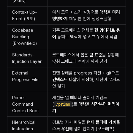
(Skills)
Context Up-
예시 코드 + 초기 설명으로
맥락을 미리
Front (PRP)
빵빵하게
채워 한 번에 생성→실행
Codebase
기존 코드베이스 전체를
한 덩어리로 묶
Bundling
어
통째로 맥락에 넣고 그 위에서 작업
(Brownfield)
Standards-
코드베이스에서 뽑은
팀 표준
을 상황에
Injection Layer
맞춰 그때그때 맥락에 끼워 넣기
External
진행 상태를 progress 파일 + git으로
Progress File
컨텍스트 바깥에 저장
해, 세션이 끊겨도
안 잃기
Prime-
세션을 열 때마다 슬래시 커맨드
Command
(
)로
맥락을 시작부터 떠먹이
/prime
Context Boot
기
Hierarchical
경로별 지시 파일을
현재 폴더에 가까울
Instruction
수록 우선
해 겹쳐 합치기 (모노레포)