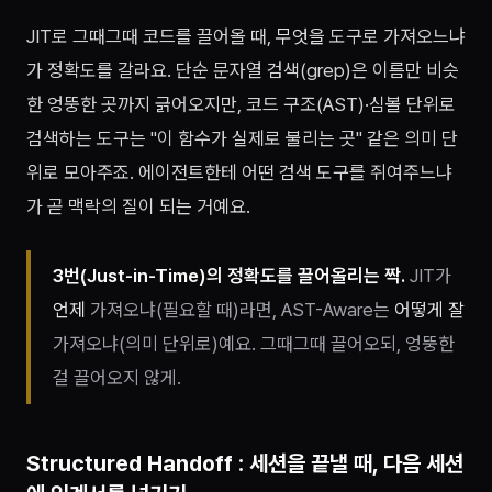
JIT로 그때그때 코드를 끌어올 때,
무엇을
도구로 가져오느냐
가 정확도를 갈라요. 단순 문자열 검색(grep)은 이름만 비슷
한 엉뚱한 곳까지 긁어오지만, 코드 구조(AST)·심볼 단위로
검색하는 도구는 "이 함수가 실제로 불리는 곳" 같은 의미 단
위로 모아주죠. 에이전트한테 어떤 검색 도구를 쥐여주느냐
가 곧 맥락의 질이 되는 거예요.
3번(Just-in-Time)의 정확도를 끌어올리는 짝.
JIT가
언제
가져오냐(필요할 때)라면, AST-Aware는
어떻게 잘
가져오냐(의미 단위로)예요. 그때그때 끌어오되, 엉뚱한
걸 끌어오지 않게.
Structured Handoff : 세션을 끝낼 때, 다음 세션