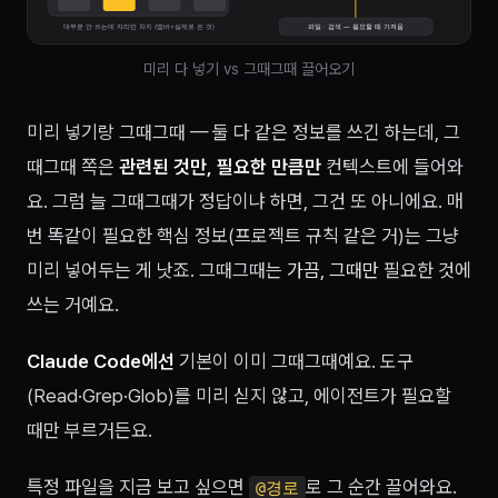
미리 다 넣기 vs 그때그때 끌어오기
미리 넣기랑 그때그때 — 둘 다 같은 정보를 쓰긴 하는데, 그
때그때 쪽은
관련된 것만, 필요한 만큼만
컨텍스트에 들어와
요. 그럼 늘 그때그때가 정답이냐 하면, 그건 또 아니에요. 매
번 똑같이 필요한 핵심 정보(프로젝트 규칙 같은 거)는 그냥
미리 넣어두는 게 낫죠. 그때그때는
가끔, 그때만
필요한 것에
쓰는 거예요.
Claude Code에선
기본이 이미 그때그때예요. 도구
(Read·Grep·Glob)를 미리 싣지 않고, 에이전트가 필요할
때만 부르거든요.
특정 파일을 지금 보고 싶으면
로 그 순간 끌어와요.
@경로