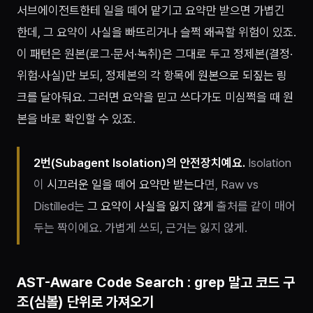
서브에이전트한테 일을 떼어 맡기고 요약만 받으면 가볍긴
한데, 그 요약이 사실을 빠뜨리거나 슬쩍 왜곡할 위험이 있죠.
이 패턴은 원본(로그·문서·녹취)은 그대로 두고 정제본(결정·
위험·사실)만 보되, 정제본의 각 항목에
원본으로 되짚는 링
크
를 달아둬요. 그러면 요약을 믿고 쓰다가도 미심쩍을 때 원
본을 바로 확인할 수 있죠.
2번(Subagent Isolation)의 안전장치예요.
Isolation
이
시끄러운 일을 떼어 요약만 받는다
면, Raw vs
Distilled는
그 요약이 사실을 잃지 않게
출처를 같이 매어
두는 짝이에요. 가볍게 쓰되, 근거는 잃지 않게.
AST-Aware Code Search : grep 말고 코드 구
조(심볼) 단위로 가져오기